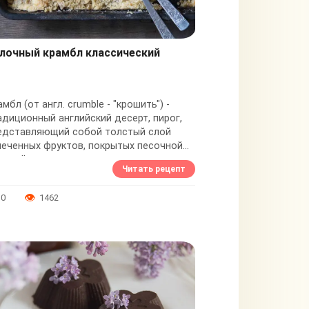
лочный крамбл классический
мбл (от англ. crumble - "крошить") -
адиционный английский десерт, пирог,
едставляющий собой толстый слой
печенных фруктов, покрытых песочной
ошкой из муки, сахара и сливочного
Читать рецепт
ла. В...
0
1462