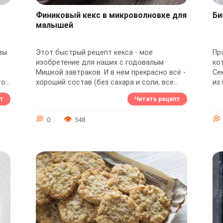
Финиковый кекс в микроволновке для
Би
малышей
вы
Этот быстрый рецепт кекса - мое
Пр
изобретение для наших с годовалым
ко
Мишкой завтраков. И в нем прекрасно всё -
Се
то
хороший состав (без сахара и соли, все
из
.
ингредиенты можно малышам с девяти
кру
т
Читать рецепт
месяцев),...
0
548