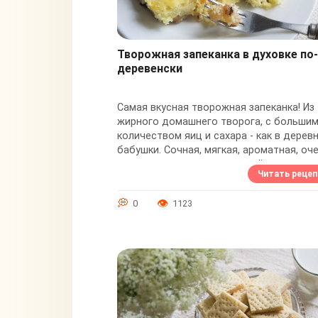
Творожная запеканка в духовке по-
деревенски
Самая вкусная творожная запеканка! Из
жирного домашнего творога, с больши
количеством яиц и сахара - как в деревн
бабушки. Сочная, мягкая, ароматная, оч
сладкая, с изюмом и румяной аппетитной
Читать рецеп
0
1123