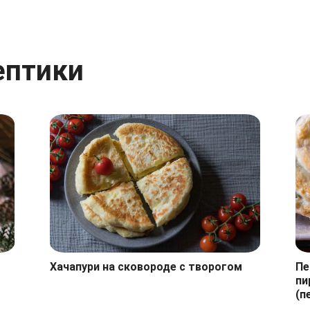
ептики
Хачапури на сковороде с творогом
Пе
пи
(п