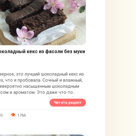
коладный кекс из фасоли без муки
верное, это лучший шоколадный кекс из
ех, что я пробовала. Сочный и влажный,
невероятно насыщенным шоколадным
усом и ароматом. Это даже что-то
еднее между кексом и трюфельной
Читать рецепт
фетой -...
0
1766