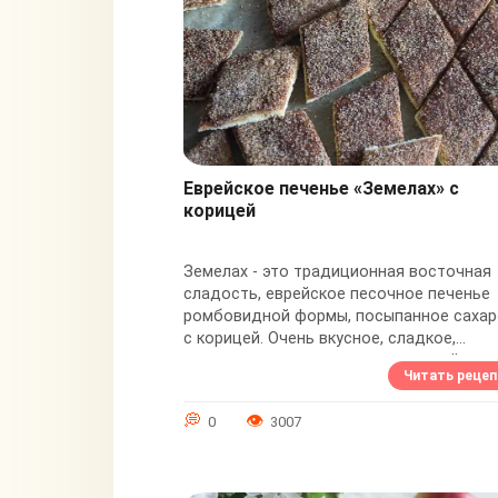
Еврейское печенье «Земелах» с
корицей
Земелах - это традиционная восточная
сладость, еврейское песочное печенье
ромбовидной формы, посыпанное саха
с корицей. Очень вкусное, сладкое,
рассыпчатое печенье с аппетитной
Читать рецеп
сахарной корочкой....
0
3007