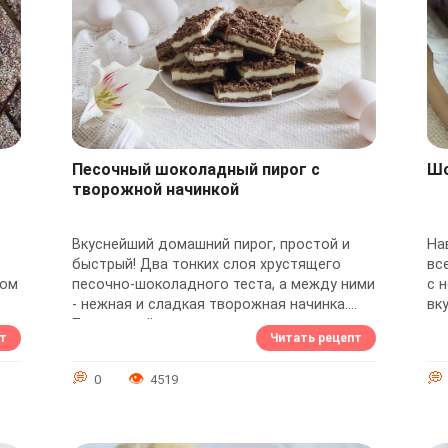
Песочный шоколадный пирог с
Шо
творожной начинкой
Вкуснейший домашний пирог, простой и
На
быстрый! Два тонких слоя хрустящего
вс
ром
песочно-шоколадного теста, а между ними
с 
- нежная и сладкая творожная начинка.
вк
Прекрасный вариант выпечки к чаю, ваша
ср
т
Читать рецепт
семья...
кон
0
4519