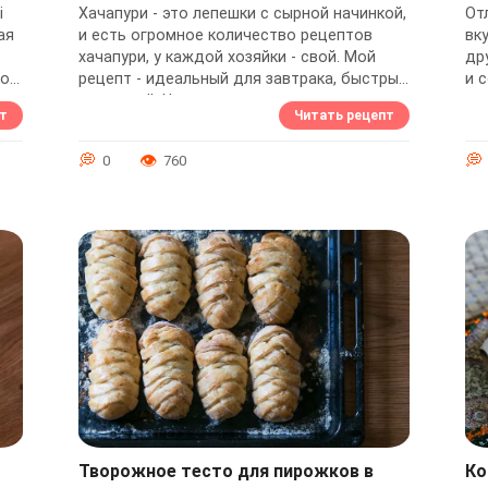
i
Хачапури - это лепешки с сырной начинкой,
От
ая
и есть огромное количество рецептов
вк
хачапури, у каждой хозяйки - свой. Мой
др
сом
рецепт - идеальный для завтрака, быстрый
и 
..
и простой. Читать его гораздо дольше,
на 
т
Читать рецепт
чем...
0
760
Творожное тесто для пирожков в
Ко