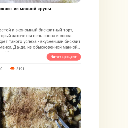
сквит из манной крупы
остой и экономный бисквитный торт,
торый захочется печь снова и снова.
крет такого успеха - вкуснейший бисквит
 манки. Да-да, из обыкновенной манной
пы! В отличие от классического...
Читать рецепт
0
2191