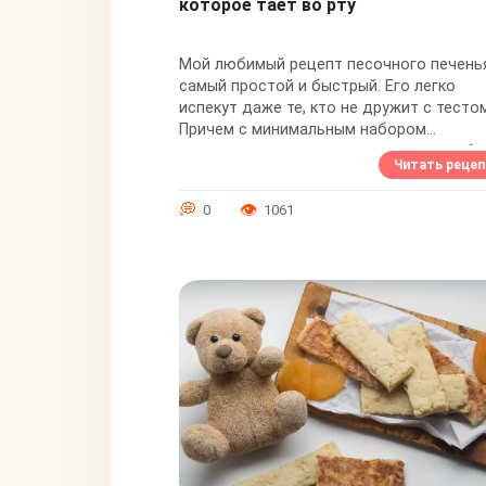
которое тает во рту
Мой любимый рецепт песочного печенья
самый простой и быстрый. Его легко
испекут даже те, кто не дружит с тестом
Причем с минимальным набором
продуктов и посуды - представьте себе,
Читать рецеп
даже миксер не...
0
1061