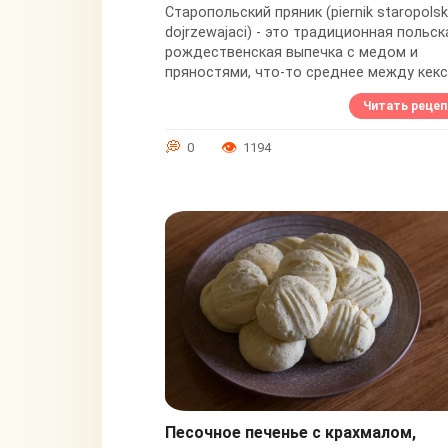
Старопольский пряник (piernik staropolsk
dojrzewajaci) - это традиционная польск
рождественская выпечка с медом и
пряностями, что-то среднее между кек
и тортом - медовые коржи, прослоенные.
Читать рецеп
0
1194
Песочное печенье с крахмалом,