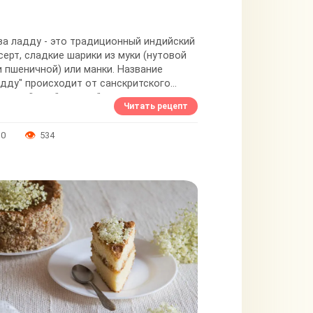
ва ладду - это традиционный индийский
серт, сладкие шарики из муки (нутовой
и пшеничной) или манки. Название
адду" происходит от санскритского
аддука" или "латтика" и означает
Читать рецепт
ленький...
0
534