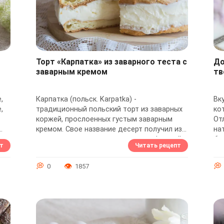
Торт «Карпатка» из заварного теста с
До
заварным кремом
тв
,
Карпатка (польск. Karpatka) -
Вк
,
традиционный польский торт из заварных
ко
коржей, прослоенных густым заварным
От
кремом. Свое название десерт получил из-
на
о
за сходства складчатого теста с формой
бе
т
Читать рецепт
Карпатских...
0
1857