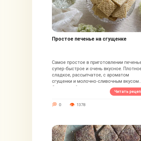
Простое печенье на сгущенке
Самое простое в приготовлении печенье
супер-быстрое и очень вкусное. Плотное
сладкое, рассыпчатое, с ароматом
сгущенки и молочно-сливочным вкусом.
Очень удобно, что печенье нарезное - т
Читать рецеп
есть мы не...
0
1378