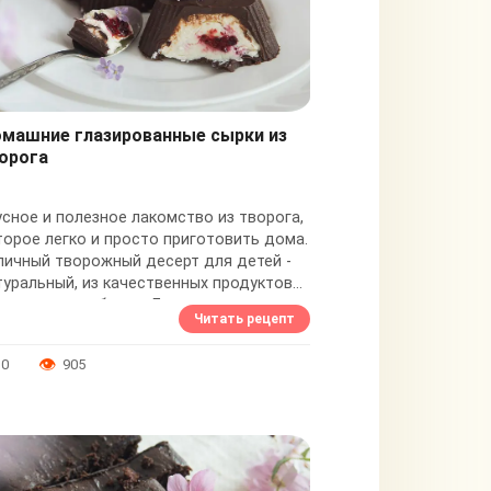
машние глазированные сырки из
орога
усное и полезное лакомство из творога,
торое легко и просто приготовить дома.
личный творожный десерт для детей -
туральный, из качественных продуктов
з вредных добавок. Для домашних...
Читать рецепт
0
905