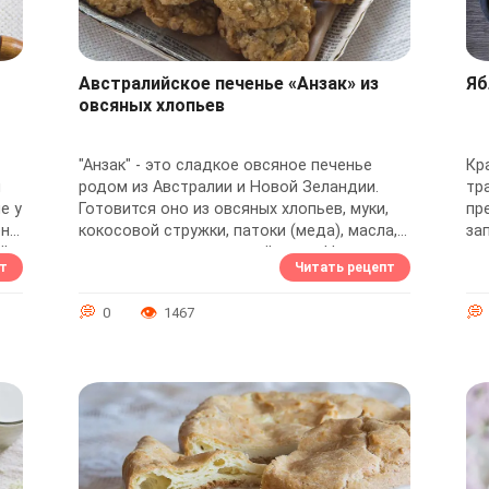
Австралийское печенье «Анзак» из
Яб
овсяных хлопьев
"Анзак" - это сладкое овсяное печенье
Кра
м
родом из Австралии и Новой Зеландии.
тр
е у
Готовится оно из овсяных хлопьев, муки,
пр
ень
кокосовой стружки, патоки (меда), масла,
за
...
сахара, соды и кипяченой воды. Название...
кр
т
Читать рецепт
мас
0
1467