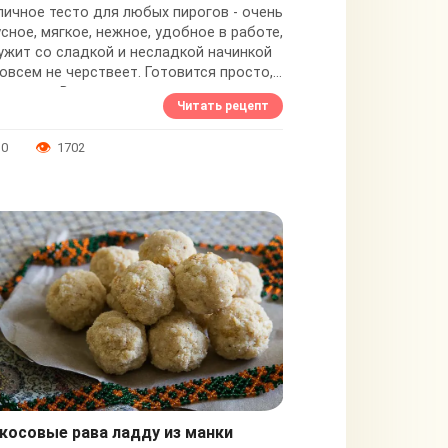
личное тесто для любых пирогов - очень
усное, мягкое, нежное, удобное в работе,
ужит со сладкой и несладкой начинкой
совсем не черствеет. Готовится просто,
раз-два. В отличие от...
Читать рецепт
0
1702
косовые рава ладду из манки