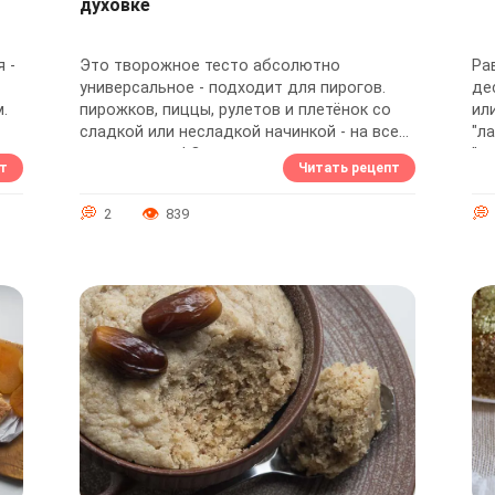
духовке
 -
Это творожное тесто абсолютно
Ра
универсальное - подходит для пирогов.
де
.
пирожков, пиццы, рулетов и плетёнок со
ил
сладкой или несладкой начинкой - на все
"л
случаи жизни! Очень вкусное, мягкое, с
"л
т
Читать рецепт
аппетитным...
"ма
2
839