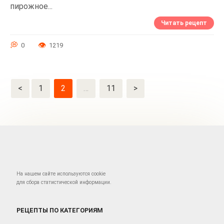
пирожное...
Читать рецепт
0
1219
Навигация
<
1
2
…
11
>
по
записям
На нашем сайте используются cookie
для сбора статистической информации.
РЕЦЕПТЫ ПО КАТЕГОРИЯМ