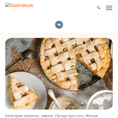
Перейти
к
🔍
контенту
Категории:
выпечка
,
пироги
,
Проще простого
,
Яблоки