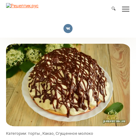
Перейти
к
🔍
контенту
Категории:
торты
,
Какао
,
Сгущенное молоко