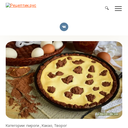
Перейти
к
🔍
контенту
Категории:
пироги
,
Какао
,
Творог