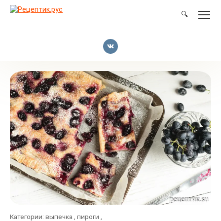
Перейти
к
🔍
контенту
Категории:
выпечка
,
пироги
,