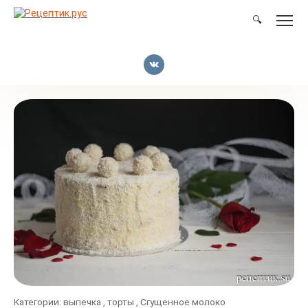
Перейти
к
🔍
контенту
Категории:
выпечка
,
торты
,
Сгущенное молоко