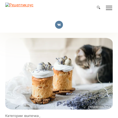
Перейти
к
🔍
контенту
Категории:
выпечка
,