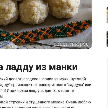
а ладду из манки
ский десерт, сладкие шарики из муки (нутовой
ладду" происходит от санскритского "ладдука" или
". В Индии рава ладду издавна готовят к
м.
совой стружки и сгущенного молока. Очень люблю
оминает одновременно халву, ванильные