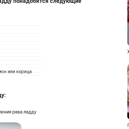
ладду понадобятся следующие
он или корица.
у:
ения рава ладду.