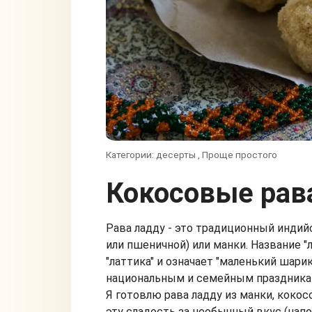
Категории:
десерты
,
Проще простого
Кокосовые рав
Рава ладду - это традиционный индий
или пшеничной) или манки. Название "
"латтика" и означает "маленький шарик
национальным и семейным праздника
Я готовлю рава ладду из манки, коко
эту сладость за необычный вкус (нап