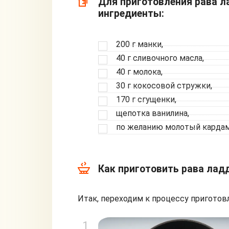
Для приготовления рава 
ингредиенты:
200 г манки,
40 г сливочного масла,
40 г молока,
30 г кокосовой стружки,
170 г сгущенки,
щепотка ванилина,
по желанию молотый кардам
Как приготовить рава ладд
Итак, переходим к процессу приготовл