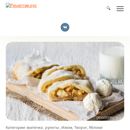
Перейти
к
🔍
контенту
Категории:
выпечка
,
рулеты
,
Изюм
,
Творог
,
Яблоки