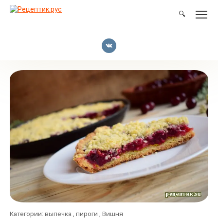
Перейти
к
🔍
контенту
Категории:
выпечка
,
пироги
,
Вишня