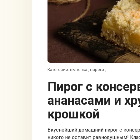
Категории:
выпечка
,
пироги
,
Пирог с консервированными
ананасами и х
крошкой
Вкуснейший домашний пирог с консе
никого не оставит равнодушным! Кла