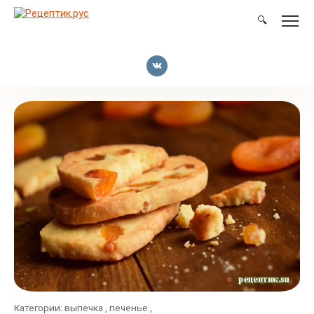
Перейти
к
🔍
контенту
Категории:
выпечка
,
печенье
,