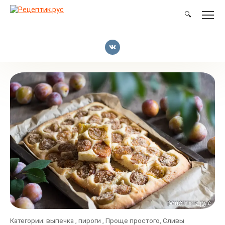
Перейти
к
🔍
контенту
Категории:
выпечка
,
пироги
,
Проще простого
,
Сливы