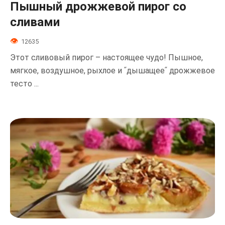
Пышный дрожжевой пирог со
сливами
12635
Этот сливовый пирог – настоящее чудо! Пышное,
мягкое, воздушное, рыхлое и ʺдышащееʺ дрожжевое
тесто ...