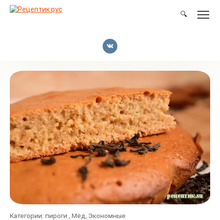
Перейти
к
🔍
контенту
Категории:
пироги
,
Мёд
,
Экономные