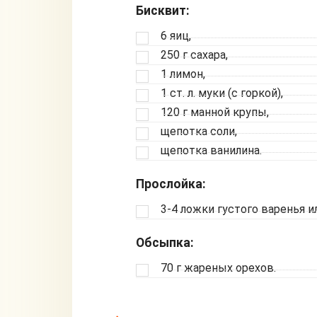
Бисквит:
6 яиц,
250 г сахара,
1 лимон,
1 ст. л. муки (с горкой),
120 г манной крупы,
щепотка соли,
щепотка ванилина.
Прослойка:
3-4 ложки густого варенья и
Обсыпка:
70 г жареных орехов.