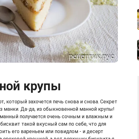
нной крупы
, который захочется печь снова и снова. Секрет
з манки. Да-да, из обыкновенной манной крупы!
, манный получается очень сочным и влажным и
бисквит такой вкусный сам по себе, что для
оить его вареньем или повидлом - и десерт
а ореховой крошкой, а вот верхушку бисквита я