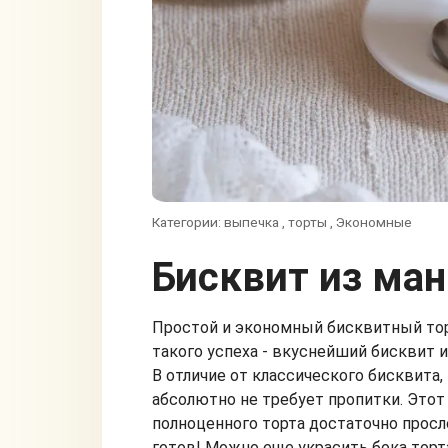
Категории:
выпечка
,
торты
,
Экономные
Бисквит из ма
Простой и экономный бисквитный торт
такого успеха - вкуснейший бисквит и
В отличие от классического бисквита
абсолютно не требует пропитки. Этот 
полноценного торта достаточно просл
готов! Можно еще украсить бока торт