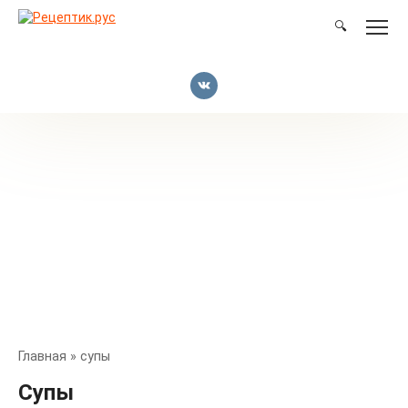
Перейти
к
🔍
контенту
Главная
»
супы
Супы